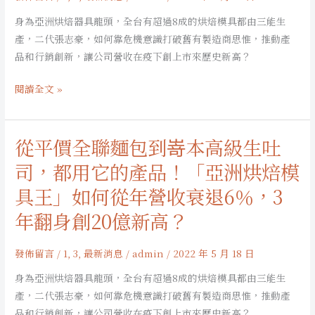
到
身為亞洲烘焙器具龍頭，全台有超過8成的烘焙模具都由三能生
嵜
產，二代張志豪，如何靠危機意識打破舊有製造商思惟，推動產
本
品和行銷創新，讓公司營收在疫下創上市來歷史新高？
高
級
閱讀全文 »
生
吐
司，
從平價全聯麵包到嵜本高級生吐
從
都
平
司，都用它的產品！「亞洲烘焙模
用
價
它
具王」如何從年營收衰退6％，3
全
的
聯
年翻身創20億新高？
產
麵
品！
包
發佈留言
/
1
,
3
,
最新消息
/
admin
/
2022 年 5 月 18 日
「亞
到
洲
身為亞洲烘焙器具龍頭，全台有超過8成的烘焙模具都由三能生
嵜
烘
產，二代張志豪，如何靠危機意識打破舊有製造商思惟，推動產
本
焙
品和行銷創新，讓公司營收在疫下創上市來歷史新高？