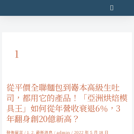
跳
至
主
漫響室內樂團
漫響音樂藝術
宜蘭交響樂團
要
內
容
1
從平價全聯麵包到嵜本高級生吐
從
平
司，都用它的產品！「亞洲烘焙模
價
具王」如何從年營收衰退6％，3
全
聯
年翻身創20億新高？
麵
包
發佈留言
/
1
,
2
,
最新消息
/
admin
/
2022 年 5 月 18 日