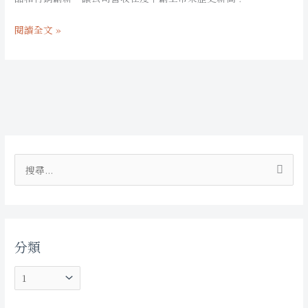
高
模
級
具
閱讀全文 »
生
王」
吐
如
司，
何
都
從
用
年
它
營
的
分
收
產
類
衰
搜
品！
退
尋
「亞
6％，
關
洲
3
烘
鍵
年
焙
分類
字
翻
模
:
身
具
創
王」
20